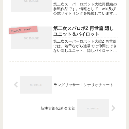
第二次スーパーロボット大戦再世編の
参戦作品です。情報として、wiki及び
公式サイトリンクを掲載しています。
宇宙大帝ゴッドシグマ公式サイト→リ
ンク(不明)wiki→リンク宇宙戦士バル
ディオス公式サイト→リンク(不
第二次スパロボZ 再世篇 隠し
二次スーパーロボット大戦z 再世篇
第
明)wiki→リンクOVERM...
ユニット＆パイロット
第二次スーパーロボット大戦Z 再世篇
では、若干ながら通常では仲間にでき
ない隠しユニット、隠しパイロットが
存在します。ここでは、そのキャラク
ターやユニットの取得情報などを簡単
に紹介したいと思います。ローレライ
＆ドナウα１(真マジンガー 衝撃！...
ラングリッサーⅡシナリオチャート
新桃太郎伝説 金太郎