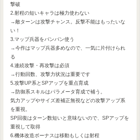
撃破
2.射程の短いキャラは極力使わない
→敵ターンは攻撃チャンス。反撃不能はもったいな
い！
3.マップ兵器をバンバン使う
→今作はマップ兵器多めなので、一気に片付けられ
る
4.連続攻撃・再攻撃は必須
→行動回数、攻撃力状況は重要です
5.攻撃UP系とSPアップを重点育成
→防御系スキルはパラメータ育成で補う。
気力アップやサイズ差補正無視などの攻撃アップ系
を重視。
SP回復はターン数短いと意味ないので、SPアップを
重視して取得
6.機体改造ボーナスは移動もしくは射程