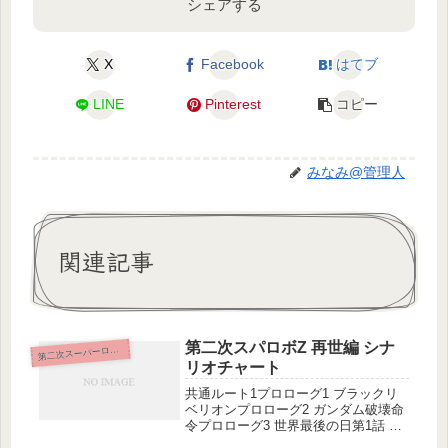
シェアする
X
Facebook
はてブ
LINE
Pinterest
コピー
みなみ@管理人
関連記事
第二次スパロボZ 再世編 シナ
二次スーパーロボット大戦z 再世篇
第
リオチャート
共通ルート1プロローグ1 ブラックリ
ベリオンプロローグ2 ガンダム破壊命
令プロローグ3 世界最後の日第1話 フ
ァイティング・ガール第2話 逃亡者第