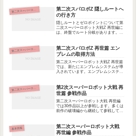
3話 太陽の使者 鉄人28号分岐11.カレ
ン達を見送る1-1.地球でクラッシャー
第二次スパロボZ 隠しルートへ
二次スーパーロボット大戦z 再世篇
第
隊に参加→日本...
の行き方
隠しルートとゼロポイントについて第
二次スーパーロボット大戦Z 再世編に
は、終盤でルート分岐があります。通
常ルートでは、ゼロが敵となります
が、この隠しルートでは、ゼロを信じ
ることが出来るようになります。(い
第二次スパロボZ 再世篇 エン
二次スーパーロボット大戦z 再世篇
第
わゆる原作と異なる展開になるifル
ブレムの取得方法
ー...
第二次スーパーロボット大戦Z 再世篇
では、新たにエンブレムシステムが導
入されています。エンブレムシステム
は、下記の条件をクリアするとその場
でエンブレム系の特殊強化パーツが手
に入ります。アイアンエンブレム入手
第2次スーパーロボット大戦 再
二次スーパーロボット大戦z 再世篇
第
条件：エースパイロット20名育成装...
世篇 参戦作品
第二次スーパーロボット大戦 再世編
では30作品以上が参戦します。多くは
前作の破壊編から継続して参戦してい
ますが、スパロボシリーズ初参戦の作
品も数作品登場していることが特徴的
です。新規参戦作品・機動戦士ガンダ
第二次スーパーロボット大戦
基本情報
ム００ -2nd Season-・...
再世編 参戦作品