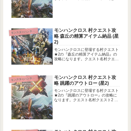
魔術師クエスト基本情報メインターゲ
ット：ホロロホルル1頭の狩猟サブタ
ーゲット：ホロロホルルの頭部破壊目
的地：古代林狩猟環境安定依頼情報
依...
モンハンクロス 村クエスト攻
ンスターハンタークロス
モ
略 森丘の精算アイテム納品 (星
2)
モンハンクロスに登場する村クエスト
★2の『森丘の精算アイテム納品』の
攻略になります。クエスト名村クエス
ト2 森丘の精算アイテム納品クエスト
基本情報メインターゲット：龍歴院ポ
イント1000pts入手サブターゲット：
モンハンクロス 村クエスト攻
ドスランポス1頭の狩猟目的地...
ンスターハンタークロス
モ
略 跳躍のアウトロー (星2)
モンハンクロスに登場する村クエスト
★2の『跳躍のアウトロー』の攻略に
なります。クエスト名村クエスト2 跳
躍のアウトロークエスト基本情報メイ
ンターゲット：ドスマッカォ1頭の狩
猟サブターゲット：マッカォ5頭の討
伐目的地：古代林狩猟環境安定依頼
情...