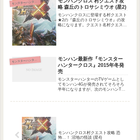
モンハンクロス 村クエスト攻
ンスターハンタークロス
モ
略 森丘のトロサシミウオ (星2)
モンハンクロスに登場する村クエスト
★2の『森丘のトロサシミウオ』の攻
略になります。クエスト名村クエスト
2 森丘のトロサシミウオクエスト基本
情報メインターゲット：トロサシミウ
オ3匹の納品サブターゲット：黄金魚1
匹の納品目的地：森丘狩猟環境安定...
モンハン最新作『モンスター
モ
ンスターハンター4
ハンタークロス』2015年冬発
売
モンスターハンターのTVゲームとし
てモンハン4Gが発売されてそろそろ
半年になりますが、次のモンハンTV
ゲーム版新作が2015年冬に発売される
ことが発表されました。PVも公開さ
れています。新作は、またまた3DS。
戦闘シーンなどもPVでは公開さ...
モンハンクロス村クエスト攻略 恐
怖…！ 沼地の怪談 (星4)