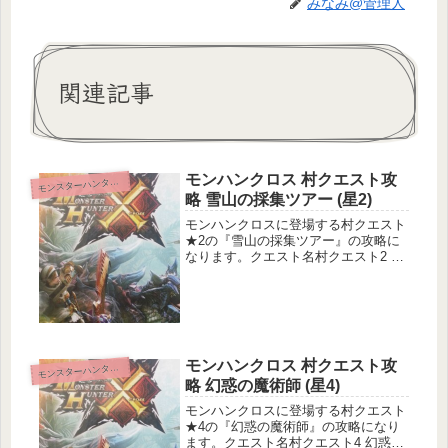
みなみ@管理人
関連記事
モンハンクロス 村クエスト攻
ンスターハンタークロス
モ
略 雪山の採集ツアー (星2)
モンハンクロスに登場する村クエスト
★2の『雪山の採集ツアー』の攻略に
なります。クエスト名村クエスト2 雪
山の採集ツアークエスト基本情報メイ
ンターゲット：タイムアップもしくは
ネコタクチケットの納品サブターゲッ
ト：なし目的地：雪山狩猟環境安定
依...
モンハンクロス 村クエスト攻
ンスターハンタークロス
モ
略 幻惑の魔術師 (星4)
モンハンクロスに登場する村クエスト
★4の『幻惑の魔術師』の攻略になり
ます。クエスト名村クエスト4 幻惑の