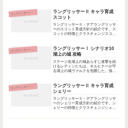
通ルートであるシナリオ4クリア後に
仲間になり、光の軍勢ルートではその
まま最後のステージまで仲間として参
ラングリッサーⅡ キャラ育成
ラ
ングリッサーⅠ＆Ⅱ
戦します。帝国・闇の軍勢・独立軍ル
スコット
ー...
ラングリッサーⅡ・デアラングリッサ
ーのスコット育成方針の紹介です。ス
コットの特徴とクラスチェンジスコッ
トは序盤の共通ルートで一時的に仲間
になった後、すぐにパーティから抜
け、光の軍勢ルートでのみ中盤で仲間
ラングリッサーⅠ シナリオ10
ラ
ングリッサーⅠ＆Ⅱ
になります。初期クラスはナイトで、
湖上の城 攻略
隠し...
ステージ名湖上の城あらすじ進撃を続
けるレディンたちは、キルヒナーが守
る湖上の城ヴァルクを包囲した。強固
なこの城さえ落とせば、ダルシス城は
眼前に見えるはずであった。(ラング
リッサーⅠ PS版より引用)勝利条件・
ラングリッサーⅡ キャラ育成
ラ
ングリッサーⅠ＆Ⅱ
キルヒナーの撃破敗北条件・レディ...
シェリー
ラングリッサーⅡ・デアラングリッサ
ーのシェリー育成方針の紹介です。シ
ェリーの特徴とクラスチェンジシェリ
ーは共通ルートであるシナリオ3のク
リア後に仲間となり、光の軍勢ルート
では最後のステージまで仲間として参
戦します。一方、他の光勢の仲間同様