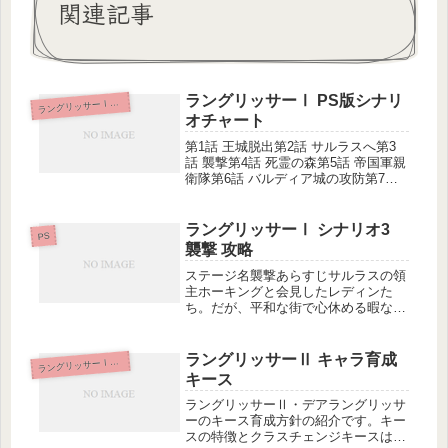
関連記事
ラングリッサーⅠ PS版シナリ
ラ
ングリッサーⅠ＆Ⅱ
オチャート
第1話 王城脱出第2話 サルラスへ第3
話 襲撃第4話 死霊の森第5話 帝国軍親
衛隊第6話 バルディア城の攻防第7話
砦の勇者第8話 追撃第9話 ワールの激
流第10話 海上の城第11話 ダルシス城
第12話 ツインキャッスル第13話 石像
ラングリッサーⅠ シナリオ3
PS
の町第...
襲撃 攻略
ステージ名襲撃あらすじサルラスの領
主ホーキングと会見したレディンた
ち。だが、平和な街で心休める暇なく
野盗たちが夜襲をかけてきた。その事
態を知ったクリスは、レディンに知ら
せるため、彼の元に向かう。(ラング
ラングリッサーⅡ キャラ育成
ラ
ングリッサーⅠ＆Ⅱ
リッサーⅠ PS版より引用)夜襲を知
キース
っ...
ラングリッサーⅡ・デアラングリッサ
ーのキース育成方針の紹介です。キー
スの特徴とクラスチェンジキースは共