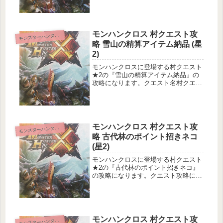
ト：ナルガクルガの刃翼破壊目的地：
渓流狩猟環境安定依頼情報依頼主：満
身...
モンハンクロス 村クエスト攻
ンスターハンタークロス
モ
略 雪山の精算アイテム納品 (星
2)
モンハンクロスに登場する村クエスト
★2の『雪山の精算アイテム納品』の
攻略になります。クエスト名村クエス
ト2 雪山の精算アイテム納品クエスト
基本情報メインターゲット：龍歴院ポ
イント1000pts入手サブターゲット：
ドスファンゴ1頭の狩猟目的地...
モンハンクロス 村クエスト攻
ンスターハンタークロス
モ
略 古代林のポイント招きネコ
(星2)
モンハンクロスに登場する村クエスト
★2の『古代林のポイント招きネコ』
の攻略になります。クエスト攻略に役
立つ精算アイテムなどを紹介していき
ます。クエスト名村クエスト2 古代林
のポイント招きネコクエスト基本情報
メインターゲット：龍歴院ポイント
5...
モンハンクロス 村クエスト攻
ンスターハンタークロス
モ