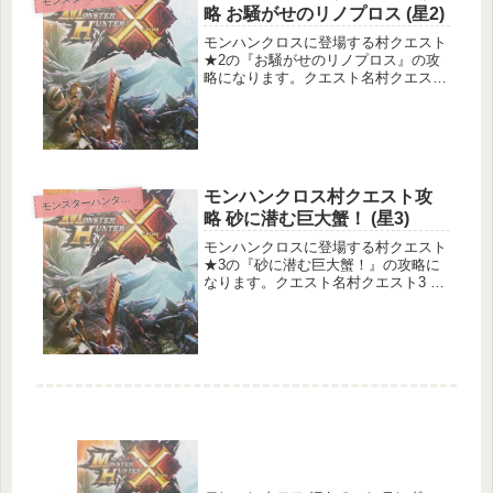
略 お騒がせのリノプロス (星2)
モンハンクロスに登場する村クエスト
★2の『お騒がせのリノプロス』の攻
略になります。クエスト名村クエスト
2 お騒がせのリノプロスクエスト基本
情報メインターゲット：リノプロス5
頭の討伐サブターゲット：なし目的
地：古代林狩猟環境安定依頼情報依頼
主...
モンハンクロス村クエスト攻
ンスターハンタークロス
モ
略 砂に潜む巨大蟹！ (星3)
モンハンクロスに登場する村クエスト
★3の『砂に潜む巨大蟹！』の攻略に
なります。クエスト名村クエスト3 砂
に潜む巨大蟹！クエスト基本情報メイ
ンターゲット：ダイミョウザザミ1匹
の狩猟サブターゲット：ヤオザミ8匹
の討伐目的地：旧砂漠狩猟環境安定
依...