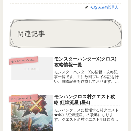
みなみ@管理人
関連記事
モンスターハンターX(クロス)
ンスターハンタークロス
モ
攻略情報一覧
モンスターハンターXの情報・攻略記
事一覧です。主に数回プレイ検証を行
い、攻略記事を作成しております。移
動エリアの不足情報や他に良い攻略方
法などあればご気軽にコメントなどで
ご連絡下さい。(良い攻略情報などは
モンハンクロス村クエスト攻
ンスターハンタークロス
モ
検証の後、記事へ反映していきます)
略 紅煌流星 (星4)
ア...
モンハンクロスに登場する村クエスト
★4の『紅煌流星』の攻略になりま
す。クエスト名村クエスト4 紅煌流星
クエスト基本情報メインターゲット：
ナルガクルガ1頭の狩猟サブターゲッ