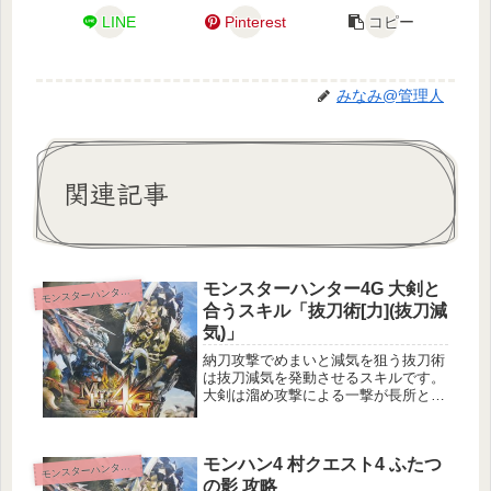
LINE
Pinterest
コピー
みなみ@管理人
関連記事
モンスターハンター4G 大剣と
モ
ンスターハンター4
合うスキル「抜刀術[力](抜刀減
気)」
納刀攻撃でめまいと減気を狙う抜刀術
は抜刀減気を発動させるスキルです。
大剣は溜め攻撃による一撃が長所とし
て上げられることが多い一方、相手に
隙が無い場合は抜刀攻撃が中心となり
ます。この攻撃の際の減気効果やめま
モンハン4 村クエスト4 ふたつ
い値上昇をスキルで支援することによ
モ
ンスターハンター4
り...
の影 攻略