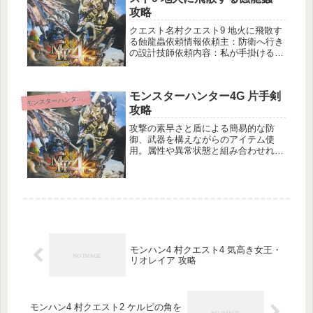
基...
攻略
クエスト名村クエスト9 地火に飛散す
る蝕龍蟲依頼情報依頼主：防衛へ行き
の設計技師依頼内容：私が手掛ける兵
器を完成させるには、龍属性のエネル
ギーが必要です。そこで考えているの
が獄狼龍のエネルギーです。あの龍属
モンスターハンター4G 片手剣
性の力を利用したい。どうかジンオ
モ
ンスターハンター4
ウ...
攻略
攻撃の素早さと盾による簡易的な防
御、武器を構えながらのアイテム使
用。属性や異常状態と組み合わせれ
ば、攻守サポート全てにバランスの取
れる武器として期待が出来る片手剣。
片手剣の使い方やテクニックなど、片
手剣に関する情報をまとめてみまし
た。
モンハン4 村クエスト4 気高き女王・
リオレイア 攻略
モンハン4 村クエスト2 ケルビの角を