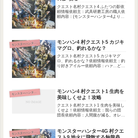
クエスト名村クエスト4 ふたつの影依
頼情報依頼主：武具研磨工房の職人依
頼内容：(モンスターハンター4より引
用)屋台の料理長が、いい食材を探し
てるんだってな。原生林に現れた2匹
の影蜘蛛をおっぱらってくれたら、俺
っちが特別に、上等の乳製品を食材...
モンハン4 村クエスト5 カジキ
モ
ンスターハンター4
マグロ、釣れるかな？
クエスト名村クエスト5 カジキマグ
ロ、釣れるかな？依頼情報依頼主：釣
り好きアイルー依頼内容：ハァ…どう
しようニャア…。ネコバァちゃんにカ
ジキマグロをプレゼントするって約束
したけどボクには無理ニャア。ハンタ
ーさん、ボクの代わりにカジキマグロ
を...
モンハン4 村クエスト1 生肉を
モ
ンスターハンター4
美味しくせよ！攻略
クエスト名村クエスト1 生肉を美味し
くせよ！依頼情報依頼主：我らの団
団長依頼内容：人間腹が減る。オレも
腹が減る。ハンターも腹が減る。腹が
減っては狩りもできぬ。というわけ
で、こんがり肉、または生焼け肉を納
モンスターハンター4G 村クエ
モ
ンスターハンター4
品頼む！このクエストで、ハンターの
スト9 地火に飛散する蝕龍蟲