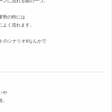
ーンに流れる曲の一つ。
軍勢の時には
によく流れます。
トのシナリオ8なんかで
いや
曲。