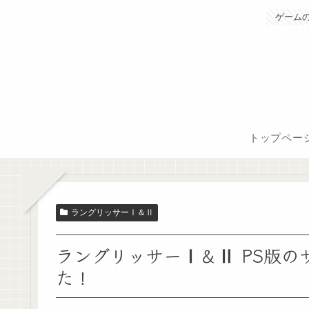
ゲーム
トップペー
ラングリッサーⅠ＆Ⅱ
ラングリッサーⅠ＆Ⅱ PS版
た！