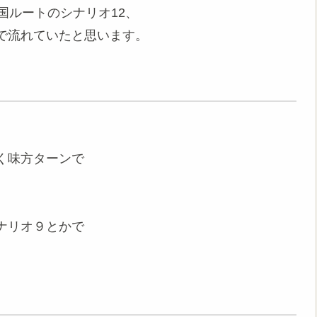
国ルートのシナリオ12、
で流れていたと思います。
く味方ターンで
ナリオ９とかで