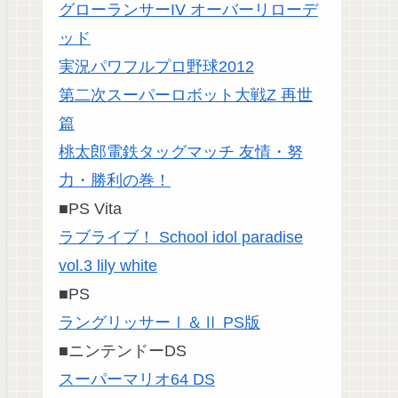
グローランサーIV オーバーリローデ
ッド
実況パワフルプロ野球2012
第二次スーパーロボット大戦Z 再世
篇
桃太郎電鉄タッグマッチ 友情・努
力・勝利の巻！
■PS Vita
ラブライブ！ School idol paradise
vol.3 lily white
■PS
ラングリッサーⅠ＆Ⅱ PS版
■ニンテンドーDS
スーパーマリオ64 DS