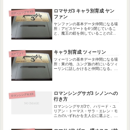
と向かう。発生条件・時期・OPイベ
ント後いつでもクリアするとどうなる
ロマサガ3 キャラ別育成 ヤン
の？火術要塞に行けるようになるイベ
ロマンシングサガ3
ン...
ファン
ヤンファンの基本データ仲間になる場
所：アビスゲートを4つ閉じているこ
と、魔王の鎧を倒していることの2点
を満たしたい上で「黄城」に攻めこむ
ことが出来るようになった後、玄城入
り口から左上あたりにある家にいるヤ
キャラ別育成 ツィーリン
ンファンに話しかければ仲間にでき
スーファミ
る。...
ツィーリンの基本データ仲間になる場
所：東の地、ユング族の村にいるツィ
ーリンに話しかけると仲間になる。初
期装備・固有装備：あずさ弓リジッド
レザー武道着革のブーツ初期取得技・
取得術：ビーストチェイサーサイドワ
インダーツィーリンの特徴器用さがト
ッ...
ロマンシングサガ3 シノンへの
ロマンシングサガ3
行き方
ロマンシングサガ3で、ハリード・ユ
リアン・トーマス・サラ・エレン・モ
ニカのいずれかを主人公に選ぶと、
「シノン」からOPイベントが始まり
ます。シノンの酒場や酒場外のマップ
でイベントが進み、シノンの森へと進