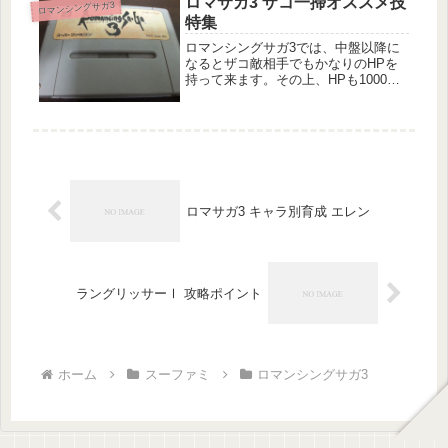
ロマサガ3 ザコ一掃オススメ技
ロマンシングサガ3
みます。以降、オープニングイベント
特集
を終...
ロマンシングサガ3では、中盤以降に
なるとザコ敵相手でもかなりのHPを
持って来ます。その上、HPも1000以
上が普通で、数ターン掛けないと厳し
い戦いが続いてしまいます。レベルを
あげようと思っても、毎回数ターン掛
かると結構時間が掛かります。では...
ロマサガ3 キャラ別育成 エレン
ラングリッサーⅠ 攻略ポイント
ホーム
スーファミ
ロマンシングサガ3