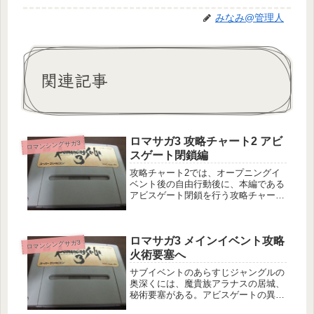
みなみ@管理人
関連記事
ロマサガ3 攻略チャート2 アビ
ロマンシングサガ3
スゲート閉鎖編
攻略チャート2では、オープニングイ
ベント後の自由行動後に、本編である
アビスゲート閉鎖を行う攻略チャート
を掲載しています。←攻略チャート1
オープニングイベントチャートの前に
ロアーヌの危機がさり、ここからは自
ロマサガ3 メインイベント攻略
由行動になります。ただし、ユリア
ロマンシングサガ3
ン...
火術要塞へ
サブイベントのあらすじジャングルの
奥深くには、魔貴族アラナスの居城、
秘術要塞がある。アビスゲートの異変
に気づいた主人公たちは、秘術要塞へ