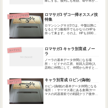
痺にする。後列にも有効、命中率が低
め。でたらめ矢消費技力: 2敵全体に攻
撃。威力は通常攻撃と同程度だが、命
中率は低め。イド・ブレイク消費技
ロマサガ3 ザコ一掃オススメ技
ロマンシングサガ3
力: 3敵1体に攻撃。さらに混...
特集
ロマンシングサガ3では、中盤以降に
なるとザコ敵相手でもかなりのHPを
持って来ます。その上、HPも1000以
上が普通で、数ターン掛けないと厳し
い戦いが続いてしまいます。レベルを
あげようと思っても、毎回数ターン掛
ロマサガ3 キャラ別育成 ノー
かると結構時間が掛かります。では...
スーファミ
ラ
ノーラの基本データ仲間になる場
所：・ピドナの工房、初回入店時(入
店時に仲間にして、仲間から外すと工
房に戻っています。 ここで仲間にせ
ず、開発を頼んでしまうと二度と仲間
になりません)初期装備・固有装備：
キャラ別育成 ロビン(偽物)
スーファミ
バトルハンマーロングスピア武道着革
ロビン(偽物)の基本データ仲間になる
のブー...
場所：・ヤーマス港にある倉庫(ヤー
マスの武器屋前での戦闘クリア後仲間
に出来る)初期装備・固有装備：レイ
ピア武道着革のブーツ初期取得技・取
得術：フェイントマタドールスクリュ