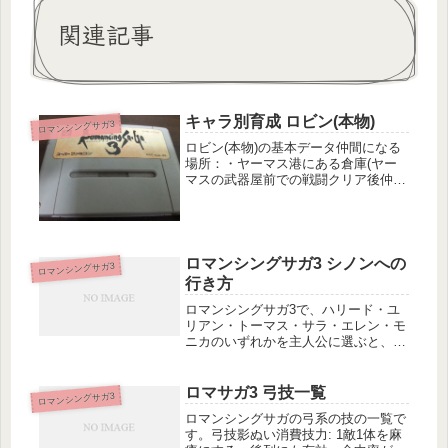
関連記事
キャラ別育成 ロビン(本物)
ロマンシングサガ3
ロビン(本物)の基本データ仲間になる
場所：・ヤーマス港にある倉庫(ヤー
マスの武器屋前での戦闘クリア後仲間
に出来る)初期装備・固有装備：レイ
ピア武道着革のブーツ初期取得技・取
得術：フェイントマタドールライトニ
ングスピアウインダートナップダン
シ...
ロマンシングサガ3 シノンへの
ロマンシングサガ3
行き方
ロマンシングサガ3で、ハリード・ユ
リアン・トーマス・サラ・エレン・モ
ニカのいずれかを主人公に選ぶと、
「シノン」からOPイベントが始まり
ます。シノンの酒場や酒場外のマップ
でイベントが進み、シノンの森へと進
ロマサガ3 弓技一覧
ロマンシングサガ3
みます。以降、オープニングイベント
ロマンシングサガの弓系の技の一覧で
を終...
す。弓技影ぬい消費技力: 1敵1体を麻