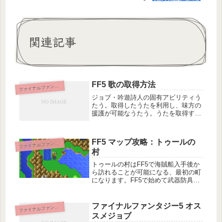
関連記事
FF5 歌の取得方法
ァイナルファンタジー5
フ
ジョブ・吟遊詩人の固有アビリティう
たう。取得したうたを利用し、味方の
援護が可能なうたう。うたを取得する
ためには気をつけなければいけないポ
イントなどもあります。ここでは、全
てのうたの取得方法をご説明します。
FF5 マップ攻略：トゥールの
ァイナルファンタジー5
フ
たいりょくのうた取得場所：クレセン
村
ト...
トゥールの村はFF5で海賊船入手後か
ら訪れることが可能になる、最初の町
になります。FF5で始めて武器防具、
アイテム、魔法を購入できる施設であ
り、ゲームの基本説明を学べる初心者
の館もあります。トゥールの村のエリ
ファイナルファンタジー5 オス
ァイナルファンタジー5
フ
ア特徴トゥールの村は海賊船入手後...
スメジョブ