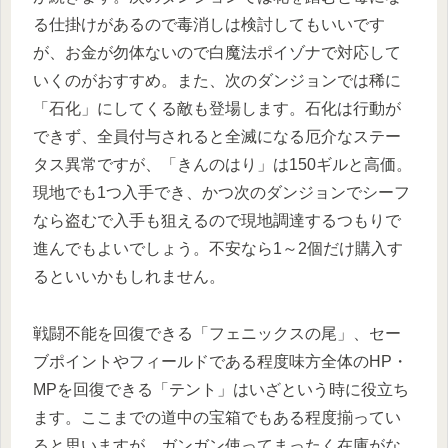
る仕掛けがあるので毒消しは検討してもいいです
が、お金が勿体ないので白魔法ポイゾナで対応して
いくのがおすすめ。また、次のダンジョンでは稀に
「石化」にしてくる敵も登場します。石化は行動が
できず、全員付与されると全滅になる厄介なステー
タス異常ですが、「きんのはり」は150ギルと高価。
現地でも1つ入手でき、かつ次のダンジョンでシーフ
なら盗むで入手も狙えるので現地調達するつもりで
進んでもよいでしょう。不安なら1～2個だけ購入す
るといいかもしれません。
戦闘不能を回復できる「フェニックスの尾」、セー
ブポイントやフィールドである程度味方全体のHP・
MPを回復できる「テント」はいざという時に役立ち
ます。ここまでの道中の宝箱でもある程度揃ってい
ると思いますが、ガンガン使ってまったく在庫がな