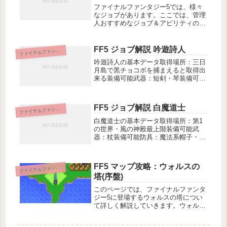
ファイナルファンタジー5では、様々
なジョブがあります。ここでは、管理
人おすすめなジョブ＆アビリティの組
み合わせをご紹介します。魔法剣士＋
みだれうちオススメタイミング：中盤
～終盤魔法剣「ブレイク」は即死と同
FF5 ジョブ解説 吟遊詩人
ァイナルファンタジー5
フ
等の効果があり、デスと違ってアンデ
吟遊詩人の基本データ取得場所：三日
ッ...
月島で黒チョコボを捕まえると取得出
来る装備可能武器：短剣・琴装備可能
防具：魔法系帽子・ローブ固有アビリ
ティ：・うたう吟遊詩人の特徴素早さ
が高く、力は低め。耐力の歌や素早さ
FF5 ジョブ解説 白魔道士
ァイナルファンタジー5
フ
の歌などの味方支援やゆうわくのう
た、...
白魔道士の基本データ取得場所：第1
の世界・風の神殿最上階装備可能武
器：杖装備可能防具：魔法系帽子・ロ
ーブ固有アビリティ：・しろまほう白
魔道士の特徴魔力以外の数値が低く、
魔力は最高クラス。補助・回復が中心
FF5 マップ攻略：ウォルスの
ァイナルファンタジー5
フ
の白魔法が使えるため、サポートや回
塔(序盤)
復役...
このページでは、ファイナルファンタ
ジー5に登場するウォルスの塔につい
て詳しく解説していきます。ウォルス
の塔は、ウォルスの城で隕石落下後に
挑むことができるダンジョンです。最