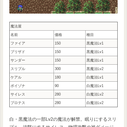
魔法屋
名前
価格
種目
ファイア
150
黒魔法Lv1
ブリザド
150
黒魔法Lv1
サンダー
150
黒魔法Lv1
スリプル
300
黒魔法Lv2
ケアル
180
白魔法Lv1
ポイゾナ
90
白魔法Lv1
サイレス
280
白魔法Lv2
プロテス
280
白魔法Lv2
白・黒魔法の一部Lv2の魔法が解禁。眠りにするスリ