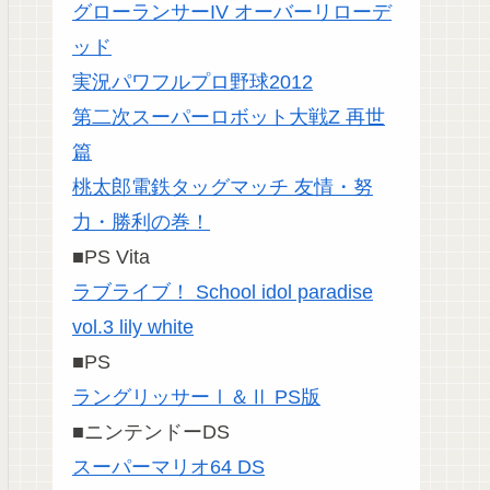
グローランサーIV オーバーリローデ
ッド
実況パワフルプロ野球2012
第二次スーパーロボット大戦Z 再世
篇
桃太郎電鉄タッグマッチ 友情・努
力・勝利の巻！
■PS Vita
ラブライブ！ School idol paradise
vol.3 lily white
■PS
ラングリッサーⅠ＆Ⅱ PS版
■ニンテンドーDS
スーパーマリオ64 DS