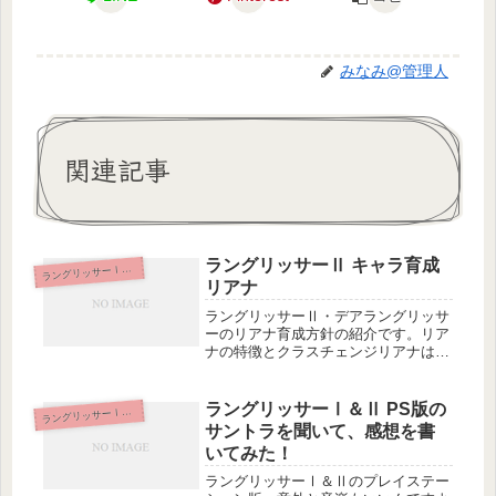
みなみ@管理人
関連記事
ラングリッサーⅡ キャラ育成
ラ
ングリッサーⅠ＆Ⅱ
リアナ
ラングリッサーⅡ・デアラングリッサ
ーのリアナ育成方針の紹介です。リア
ナの特徴とクラスチェンジリアナはス
テージ3クリア後に仲間になったあ
と、共通ルート、光の軍勢、一部の闇
ルートで仲間になります。光の軍勢の
ラングリッサーⅠ＆Ⅱ PS版の
ラ
ングリッサーⅠ＆Ⅱ
場合は、ステージ13まで仲間になった
サントラを聞いて、感想を書
後...
いてみた！
ラングリッサーⅠ＆Ⅱのプレイステー