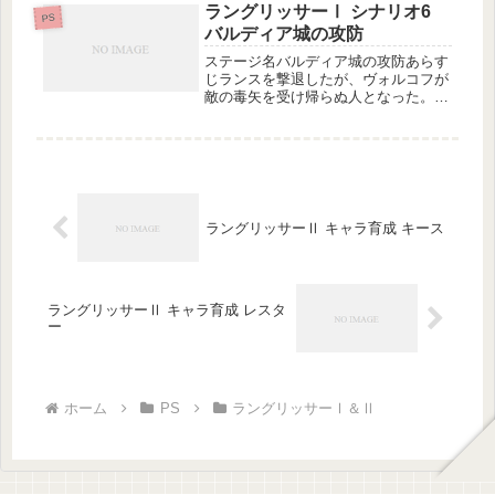
ス:アサシン、シャーマン、シルバー
ラングリッサーⅠ シナリオ6
PS
ナイトグ...
バルディア城の攻防
ステージ名バルディア城の攻防あらす
じランスを撃退したが、ヴォルコフが
敵の毒矢を受け帰らぬ人となった。そ
の悲しみを乗り越え、ついにバルディ
ア城へとたどり着いた一行。だが、城
にはダルシス帝国の猛将ゼルドが布陣
を整え立ちはだかっていた。(ラング
リ...
ラングリッサーⅡ キャラ育成 キース
ラングリッサーⅡ キャラ育成 レスタ
ー
ホーム
PS
ラングリッサーⅠ＆Ⅱ