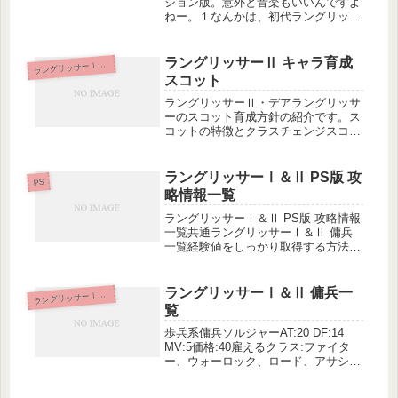
ション版。意外と音楽もいいんですよ
ねー。１なんかは、初代ラングリッサ
ーで使用されていない曲なんかも追加
されていたりするので、音楽としても
しっかりと聞いておきたい！なんて方
ラングリッサーⅡ キャラ育成
ラ
ングリッサーⅠ＆Ⅱ
も多いんじゃないでしょうかー。で
スコット
も、...
ラングリッサーⅡ・デアラングリッサ
ーのスコット育成方針の紹介です。ス
コットの特徴とクラスチェンジスコッ
トは序盤の共通ルートで一時的に仲間
になった後、すぐにパーティから抜
け、光の軍勢ルートでのみ中盤で仲間
ラングリッサーⅠ＆Ⅱ PS版 攻
PS
になります。初期クラスはナイトで、
略情報一覧
隠し...
ラングリッサーⅠ＆Ⅱ PS版 攻略情報
一覧共通ラングリッサーⅠ＆Ⅱ 傭兵
一覧経験値をしっかり取得する方法ラ
ングリッサーⅠシナリオチャートラン
グリッサーⅠ 攻略ポイント■ステージ
攻略シナリオ1 王城脱出シナリオ2 サ
ラングリッサーⅠ＆Ⅱ 傭兵一
ラ
ングリッサーⅠ＆Ⅱ
ルラスへシナリオ3 襲撃シ...
覧
歩兵系傭兵ソルジャーAT:20 DF:14
MV:5価格:40雇えるクラス:ファイタ
ー、ウォーロック、ロード、アサシ
ン、シルバーナイトバーサーカー
AT:21 DF:13 MV:5価格:40雇えるクラ