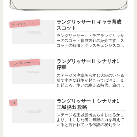
ラングリッサーⅡ キャラ育成
ラ
ングリッサーⅠ＆Ⅱ
スコット
ラングリッサーⅡ・デアラングリッサ
ーのスコット育成方針の紹介です。ス
コットの特徴とクラスチェンジスコッ
トは序盤の共通ルートで一時的に仲間
になった後、すぐにパーティから抜
け、光の軍勢ルートでのみ中盤で仲間
ラングリッサーⅡ シナリオ1
ラ
ングリッサーⅠ＆Ⅱ
になります。初期クラスはナイトで、
序章
隠し...
ステージ名序章あらすじ大陸のいたる
所で小さな戦争が起こっては消え、ま
た起こる、争いの絶えぬ時代。旅の若
者エルウィンは、旅の途中でであった
見習い魔術師のヘインとともに、気ま
まな旅を続けていた。やがてサルラス
ラングリッサーⅠ シナリオ1
PS
領へ入り、ある小さな村にさしかかっ
王城脱出 攻略
た...
ステージ名王城脱出あらすじはるか古
より、手にした者に無限の力を与えて
いると言われている伝説の秘剣ラング
リッサー。バルディア王家によって守
られてきたその剣を狙って、ダルシス