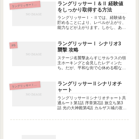
帝国皇帝ディゴスが大軍団を従えて、
ラングリッサーⅠ＆Ⅱ 経験値
ラ
ングリッサーⅠ＆Ⅱ
バルディア城を包囲してきた。ダルシ
をしっかり取得する方法
ス...
ラングリッサーⅠ・Ⅱでは、経験値を
貯めることにより、レベルが上がり、
能力などが上がります。しかし、あま
りにも雑な経験値の貯め方をしてしま
うと、突然敵が強くなって倒せなくな
る！なんてことも。バルカス将軍と決
ラングリッサーⅠ シナリオ3
PS
戦のある『第4話 カルザス城の攻
襲撃 攻略
防』...
ステージ名襲撃あらすじサルラスの領
主ホーキングと会見したレディンた
ち。だが、平和な街で心休める暇なく
野盗たちが夜襲をかけてきた。その事
態を知ったクリスは、レディンに知ら
せるため、彼の元に向かう。(ラング
ラングリッサーⅡシナリオチ
ラ
ングリッサーⅠ＆Ⅱ
リッサーⅠ PS版より引用)夜襲を知
ャート
っ...
ラングリッサーⅡシナリオチャート共
通ルート第1話 序章第2話 旅立ち第3
話 光の大神殿第4話 カルザス城の攻防
第5話 炎の中で第6話 聖地レイテル隠
しルートへ行けた→隠しシナリオ第1
話へ隠しルートに行けない→共通ルー
ト第7話へ第7話 魔族の...