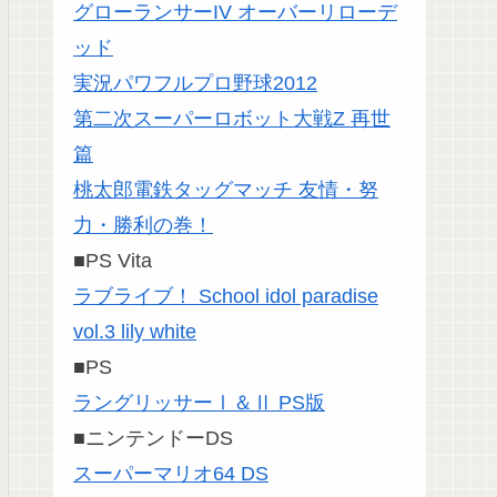
グローランサーIV オーバーリローデ
ッド
実況パワフルプロ野球2012
第二次スーパーロボット大戦Z 再世
篇
桃太郎電鉄タッグマッチ 友情・努
力・勝利の巻！
■PS Vita
ラブライブ！ School idol paradise
vol.3 lily white
■PS
ラングリッサーⅠ＆Ⅱ PS版
■ニンテンドーDS
スーパーマリオ64 DS