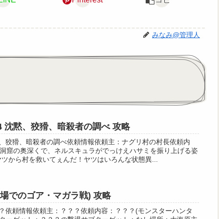
みなみ@管理人
4 沈黙、狡猾、暗殺者の調べ 攻略
黙、狡猾、暗殺者の調べ依頼情報依頼主：ナグリ村の村長依頼内
洞窟の奥深くで、ネルスキュラがでっけえハサミを振り上げる姿
ツから村を救いてぇんだ！ヤツはいろんな状態異...
戦場でのゴア・マガラ戦) 攻略
？？依頼情報依頼主：？？？依頼内容：？？？(モンスターハンタ