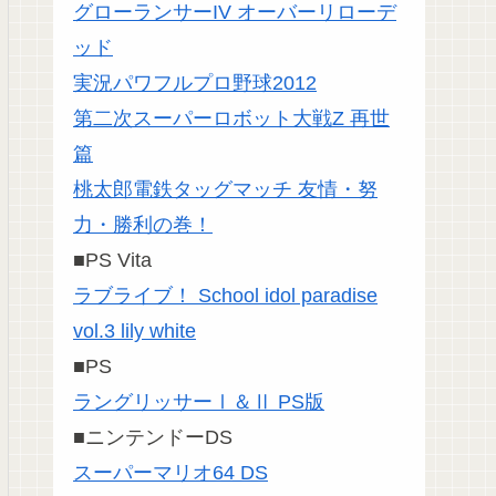
グローランサーIV オーバーリローデ
ッド
実況パワフルプロ野球2012
第二次スーパーロボット大戦Z 再世
篇
桃太郎電鉄タッグマッチ 友情・努
力・勝利の巻！
■PS Vita
ラブライブ！ School idol paradise
vol.3 lily white
■PS
ラングリッサーⅠ＆Ⅱ PS版
■ニンテンドーDS
スーパーマリオ64 DS