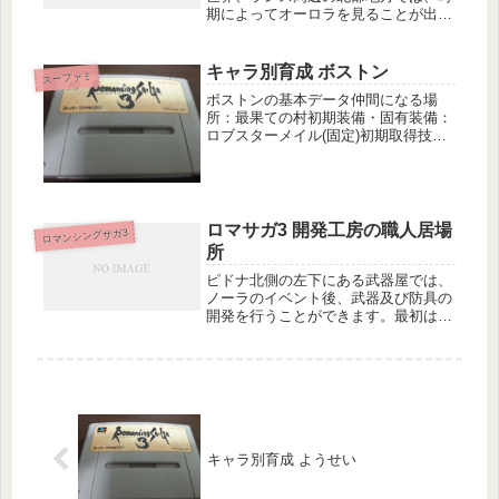
期によってオーロラを見ることが出来
る。北部の山部をさらに北に行くと、
聖王が訪れたというある村が……発生
条件・時期・サブイベント攻略 氷湖
キャラ別育成 ボストン
スーファミ
のモンスター討伐をクリア済み・主人
ボストンの基本データ仲間になる場
公...
所：最果ての村初期装備・固有装備：
ロブスターメイル(固定)初期取得技・
取得術：カウンターボストンの特徴魔
力・体力・素早さ・LPが高く、魅力
は壊滅的。器用さも低め。体術が得意
とみられるが、腕力はそこまで高くな
い...
ロマサガ3 開発工房の職人居場
ロマンシングサガ3
所
ピドナ北側の左下にある武器屋では、
ノーラのイベント後、武器及び防具の
開発を行うことができます。最初はケ
ーンしかいない工房ですが、各所にい
る元工房の職人に話しかけると、工房
へと戻ってきてくれます。ここでは、
各職人がどこにいるのか、紹介しま
す。...
キャラ別育成 ようせい