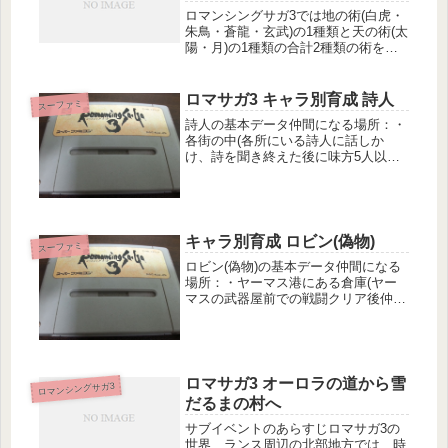
ロマンシングサガ3では地の術(白虎・
朱鳥・蒼龍・玄武)の1種類と天の術(太
陽・月)の1種類の合計2種類の術を取
得できます。ここでは、天の術である
太陽と月の術を紹介します。太陽の術
全体攻撃が多く、上位術では回復・防
ロマサガ3 キャラ別育成 詩人
スーファミ
御も取得できる。バランスの取...
詩人の基本データ仲間になる場所：・
各街の中(各所にいる詩人に話しか
け、詩を聞き終えた後に味方5人以下
だと仲間になる)初期装備・固有装
備：バトルハンマー詩人のフィドルリ
ジットレザー鳳の髪飾りチェニック革
のブーツ初期取得技・取得術：みんな
のうた...
キャラ別育成 ロビン(偽物)
スーファミ
ロビン(偽物)の基本データ仲間になる
場所：・ヤーマス港にある倉庫(ヤー
マスの武器屋前での戦闘クリア後仲間
に出来る)初期装備・固有装備：レイ
ピア武道着革のブーツ初期取得技・取
得術：フェイントマタドールスクリュ
ードライバーロビン(偽物)の特徴素...
ロマサガ3 オーロラの道から雪
ロマンシングサガ3
だるまの村へ
サブイベントのあらすじロマサガ3の
世界、ランス周辺の北部地方では、時