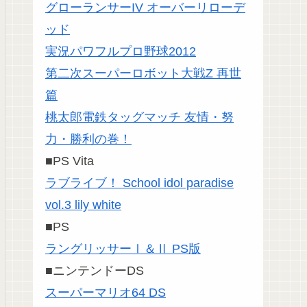
グローランサーIV オーバーリローデ
ッド
実況パワフルプロ野球2012
第二次スーパーロボット大戦Z 再世
篇
桃太郎電鉄タッグマッチ 友情・努
力・勝利の巻！
■PS Vita
ラブライブ！ School idol paradise
vol.3 lily white
■PS
ラングリッサーⅠ＆Ⅱ PS版
■ニンテンドーDS
スーパーマリオ64 DS