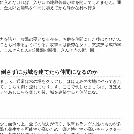
に入れなければ、入り口の地蔵菩薩が道を開いてくれません。通
、金太郎と浦島を仲間に加えてから静かな村へ行き...
力を誇り、攻撃の要となる存在。お供を仲間にした後はきびだん
ことも出来るようになる。攻撃面は優秀な反面、支援技は成功率
、まんきんたんの2種類の回復。きんそうの術。回...
を倒さずにお城を建てたら仲間になるのか
ましら。通常は氷の塔をクリアし、ほほえみの大地にやってきた
てましらを倒す流れになります。ここで倒したましらは、ほほえ
」であしゅらを倒した後、城を建築すると仲間にな...
少し面倒な上、全ての能力が低く、攻撃もランダム性のものが多
撃も発生する可能性が高いため、癖と博打性が高いキャラクター