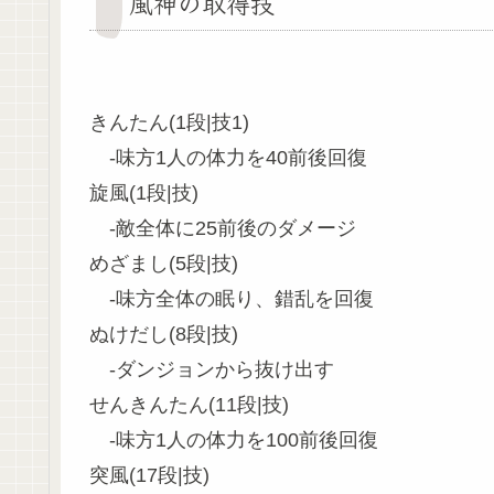
風神の取得技
きんたん(1段|技1)
-味方1人の体力を40前後回復
旋風(1段|技)
-敵全体に25前後のダメージ
めざまし(5段|技)
-味方全体の眠り、錯乱を回復
ぬけだし(8段|技)
-ダンジョンから抜け出す
せんきんたん(11段|技)
-味方1人の体力を100前後回復
突風(17段|技)