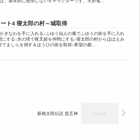
は、基本的に使用しないキャラクターです。天邪鬼...
ート4 寝太郎の村～城取得
かぎなわを手に入れる↓ふゆう仙人の庵でふゆうの術を手に入れ
間にする↓氷の塔で夜叉姫を仲間にする↓寝太郎の村からほほえみ
でましらを倒す＆ほうひの術を取得↓希望の都...
新桃太郎伝説 貧乏神