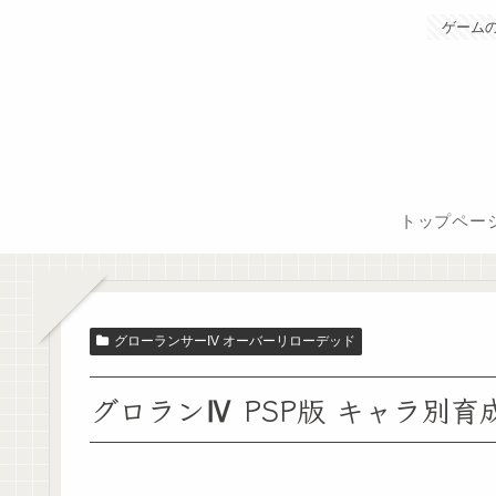
ゲーム
トップペー
グローランサーIV オーバーリローデッド
グロランⅣ PSP版 キャラ別育