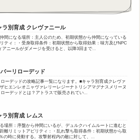
キャラ別育成 クレヴァニール
仲間になる場所：主人公のため、初期状態から仲間になっている
リティ：・受身取得条件：初期状態から取得効果：味方及びNPC
アニールがダメージを受けると、以降3回まで...
ーバーリローデッド
ーリローデッドの攻略記事一覧になります。■キャラ別育成クレヴァ
ザヒエンレオニャヴァレリーレジーナトリシアマグナスメリーヌ
リローデッドとは？アトラスで販売されてい...
キャラ別育成 レムス
る場所：序盤から仲間にいるが、デュルクハイムルートに進むと
距離リミットアビリティ：・乱れ撃ち取得条件：初期状態から取
0％の時に発動する。攻撃射程内の敵に対して、...