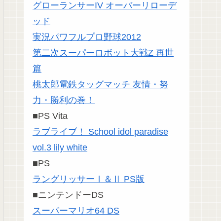
グローランサーIV オーバーリローデ
ッド
実況パワフルプロ野球2012
第二次スーパーロボット大戦Z 再世
篇
桃太郎電鉄タッグマッチ 友情・努
力・勝利の巻！
■PS Vita
ラブライブ！ School idol paradise
vol.3 lily white
■PS
ラングリッサーⅠ＆Ⅱ PS版
■ニンテンドーDS
スーパーマリオ64 DS