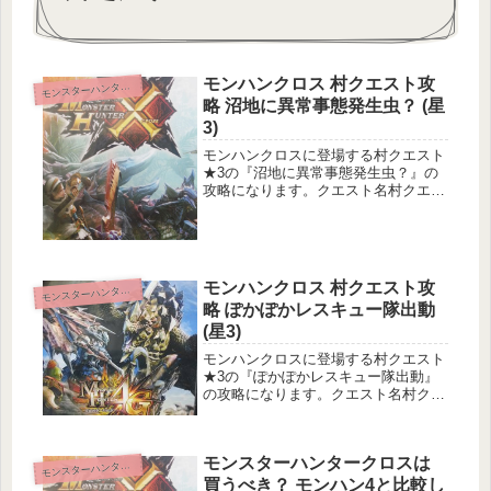
モンハンクロス 村クエスト攻
ンスターハンタークロス
モ
略 沼地に異常事態発生虫？ (星
3)
モンハンクロスに登場する村クエスト
★3の『沼地に異常事態発生虫？』の
攻略になります。クエスト名村クエス
ト3 沼地に異常事態発生虫？クエスト
基本情報メインターゲット：ランゴス
タとカンタロス合計10匹の討伐サブタ
ーゲット：なし目的地：沼地狩猟環...
モンハンクロス 村クエスト攻
ンスターハンタークロス
モ
略 ぽかぽかレスキュー隊出動
(星3)
モンハンクロスに登場する村クエスト
★3の『ぽかぽかレスキュー隊出動』
の攻略になります。クエスト名村クエ
スト3 ぽかぽかレスキュー隊出動クエ
スト基本情報メインターゲット：ドス
イーオス1頭の狩猟サブターゲット：
モンスターハンタークロスは
イーオス12頭の討伐目的地：沼地狩...
ンスターハンタークロス
モ
買うべき？ モンハン4と比較し