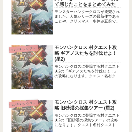
て感じたことをまとめてみた
モンスターハンタークロスが発売され
ました。人気シリーズの最新作である
ことや、クリスマス・冬休み直前で
『買おうかどうか迷っている……』と
言う方も多いかもしれません。モンハ
ン4とはいい意味でも悪い意味でも違
うところがたくさんモンスターハンタ
ーシ...
モンハンクロス 村クエスト攻
ンスターハンタークロス
モ
略 ギアノスたちを討伐せよ！
(星2)
モンハンクロスに登場する村クエスト
★2の『ギアノスたちを討伐せよ！』
の攻略になります。クエスト名村クエ
スト2 ギアノスたちを討伐せよ！クエ
スト基本情報メインターゲット：ギア
ノス10頭の討伐サブターゲット：なし
目的地：雪山狩猟環境安定依頼情報...
モンハンクロス 村クエスト攻
ンスターハンタークロス
モ
略 旧砂漠の採集ツアー (星2)
モンハンクロスに登場する村クエスト
★2の『旧砂漠の採集ツアー』の攻略
になります。クエスト名村クエスト2
旧砂漠の採集ツアークエスト基本情報