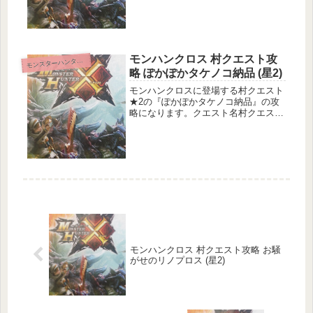
メインターゲット：タイムアップもし
くはネコタクチケットの納品サブター
ゲット：なし目的地：旧砂漠狩猟環
境...
モンハンクロス 村クエスト攻
ンスターハンタークロス
モ
略 ぽかぽかタケノコ納品 (星2)
モンハンクロスに登場する村クエスト
★2の『ぽかぽかタケノコ納品』の攻
略になります。クエスト名村クエスト
2 ぽかぽかタケノコ納品クエスト基本
情報メインターゲット：特産タケノコ
10個の納品サブターゲット：秘密のポ
ーチ3個の納品目的地：渓流狩猟環...
モンハンクロス 村クエスト攻略 お騒
がせのリノプロス (星2)