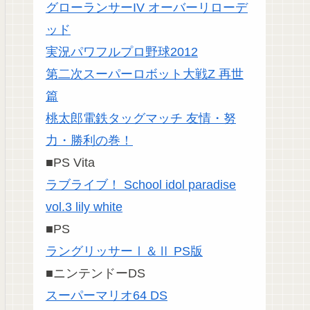
グローランサーIV オーバーリローデ
ッド
実況パワフルプロ野球2012
第二次スーパーロボット大戦Z 再世
篇
桃太郎電鉄タッグマッチ 友情・努
力・勝利の巻！
■PS Vita
ラブライブ！ School idol paradise
vol.3 lily white
■PS
ラングリッサーⅠ＆Ⅱ PS版
■ニンテンドーDS
スーパーマリオ64 DS