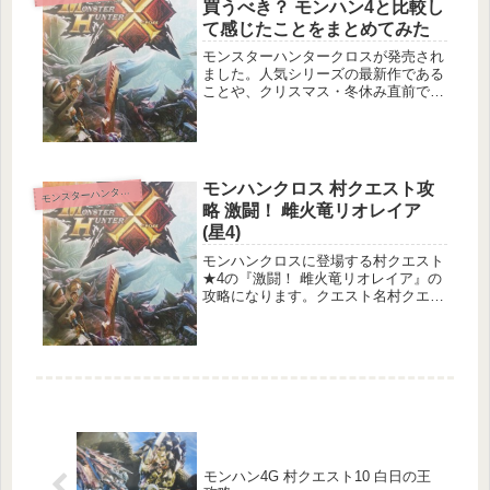
買うべき？ モンハン4と比較し
て感じたことをまとめてみた
モンスターハンタークロスが発売され
ました。人気シリーズの最新作である
ことや、クリスマス・冬休み直前で
『買おうかどうか迷っている……』と
言う方も多いかもしれません。モンハ
ン4とはいい意味でも悪い意味でも違
うところがたくさんモンスターハンタ
ーシ...
モンハンクロス 村クエスト攻
ンスターハンタークロス
モ
略 激闘！ 雌火竜リオレイア
(星4)
モンハンクロスに登場する村クエスト
★4の『激闘！ 雌火竜リオレイア』の
攻略になります。クエスト名村クエス
ト4 激闘！ 雌火竜リオレイアクエスト
基本情報メインターゲット：リオレイ
ア1頭の狩猟サブターゲット：リオレ
イアの頭部と翼破壊目的地：森丘...
モンハン4G 村クエスト10 白日の王