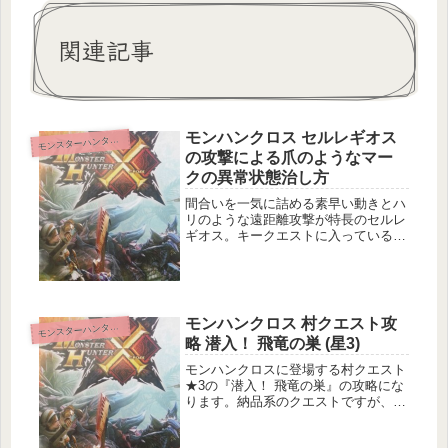
関連記事
モンハンクロス セルレギオス
ンスターハンタークロス
モ
の攻撃による爪のようなマー
クの異常状態治し方
間合いを一気に詰める素早い動きとハ
リのような遠距離攻撃が特長のセルレ
ギオス。キークエストに入っているク
エストもあり、レギオス装備のために
周回しているハンターさんも多いかも
しれません。そんなセルレギオスは針
のような遠距離攻撃などを受けてしま
う...
モンハンクロス 村クエスト攻
ンスターハンタークロス
モ
略 潜入！ 飛竜の巣 (星3)
モンハンクロスに登場する村クエスト
★3の『潜入！ 飛竜の巣』の攻略にな
ります。納品系のクエストですが、段
差が多く、乱入も厄介な敵が多め。挑
む時に役立つスキルの紹介から、スキ