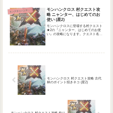
モンハンクロス 村クエスト攻
ンスターハンタークロス
モ
略 ニャンター、はじめてのお
使い (星2)
モンハンクロスに登場する村クエスト
★2の『ニャンター、はじめてのお使
い』の攻略になります。クエスト名村
クエスト2 ニャンター、はじめてのお
使いクエスト基本情報メインターゲッ
ト：特産ゼンマイ5個の納品サブター
ゲット：なし目的地：古代林狩猟環
境...
モンハンクロス 村クエスト攻略 古代
林のポイント招きネコ (星2)
モンハンクロス 村クエスト攻略 釣り