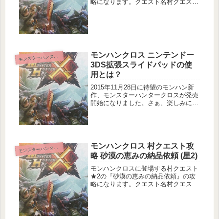
略になります。クエスト名村クエスト
3 流行傾向・薬効のキモクエスト基本
情報メインターゲット：アプケロスの
キモ5個の納品サブターゲット：ロイ
ヤルカブト5匹の納品目的地：旧砂
漠...
モンハンクロス ニンテンドー
ンスターハンタークロス
モ
3DS拡張スライドパッドの使
用とは？
2015年11月28日に待望のモンハン新
作、モンスターハンタークロスが発売
開始になりました。さぁ、楽しみにし
ていたモンハンクロス。早速電源を入
れてみると……『ニンテンドー3DS拡
張スライドパッドの使用しますか？』
んっ、なんだこれ。拡張スライ...
モンハンクロス 村クエスト攻
ンスターハンタークロス
モ
略 砂漠の恵みの納品依頼 (星2)
モンハンクロスに登場する村クエスト
★2の『砂漠の恵みの納品依頼』の攻
略になります。クエスト名村クエスト
2 砂漠の恵みの納品依頼クエスト基本
情報メインターゲット：熱帯イチゴ5
個の納品サブターゲット：化石骨10個
の納品目的地：旧砂漠狩猟環境安定...