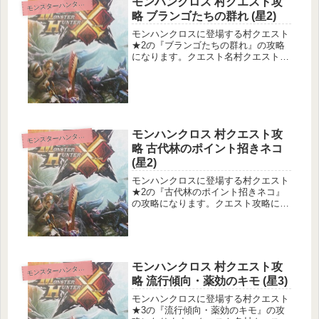
モンハンクロス 村クエスト攻
ンスターハンタークロス
モ
略 ブランゴたちの群れ (星2)
モンハンクロスに登場する村クエスト
★2の『ブランゴたちの群れ』の攻略
になります。クエスト名村クエスト2
ブランゴたちの群れクエスト基本情報
メインターゲット：ブランゴ10頭の討
伐サブターゲット：乗りによるダウン
を2回成功目的地：雪山狩猟環境不...
モンハンクロス 村クエスト攻
ンスターハンタークロス
モ
略 古代林のポイント招きネコ
(星2)
モンハンクロスに登場する村クエスト
★2の『古代林のポイント招きネコ』
の攻略になります。クエスト攻略に役
立つ精算アイテムなどを紹介していき
ます。クエスト名村クエスト2 古代林
のポイント招きネコクエスト基本情報
メインターゲット：龍歴院ポイント
5...
モンハンクロス 村クエスト攻
ンスターハンタークロス
モ
略 流行傾向・薬効のキモ (星3)
モンハンクロスに登場する村クエスト
★3の『流行傾向・薬効のキモ』の攻